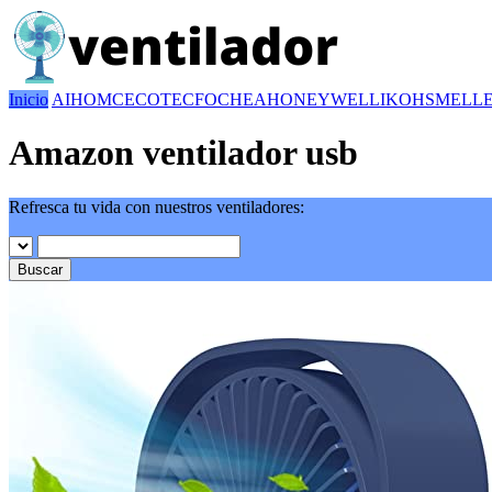
Inicio
AIHOM
CECOTEC
FOCHEA
HONEYWELL
IKOHS
MELL
Amazon ventilador usb
Refresca tu vida con nuestros ventiladores:
Buscar