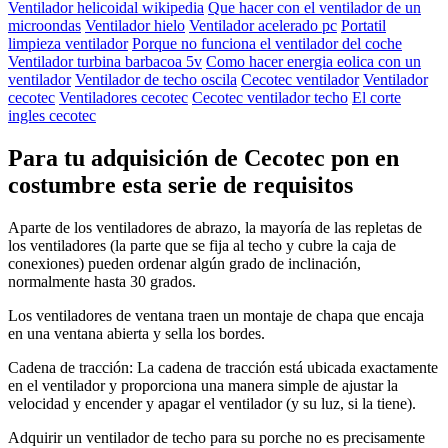
Ventilador helicoidal wikipedia
Que hacer con el ventilador de un
microondas
Ventilador hielo
Ventilador acelerado pc
Portatil
limpieza ventilador
Porque no funciona el ventilador del coche
Ventilador turbina barbacoa 5v
Como hacer energia eolica con un
ventilador
Ventilador de techo oscila
Cecotec ventilador
Ventilador
cecotec
Ventiladores cecotec
Cecotec ventilador techo
El corte
ingles cecotec
Para tu adquisición de Cecotec pon en
costumbre esta serie de requisitos
Aparte de los ventiladores de abrazo, la mayoría de las repletas de
los ventiladores (la parte que se fija al techo y cubre la caja de
conexiones) pueden ordenar algún grado de inclinación,
normalmente hasta 30 grados.
Los ventiladores de ventana traen un montaje de chapa que encaja
en una ventana abierta y sella los bordes.
Cadena de tracción: La cadena de tracción está ubicada exactamente
en el ventilador y proporciona una manera simple de ajustar la
velocidad y encender y apagar el ventilador (y su luz, si la tiene).
Adquirir un ventilador de techo para su porche no es precisamente