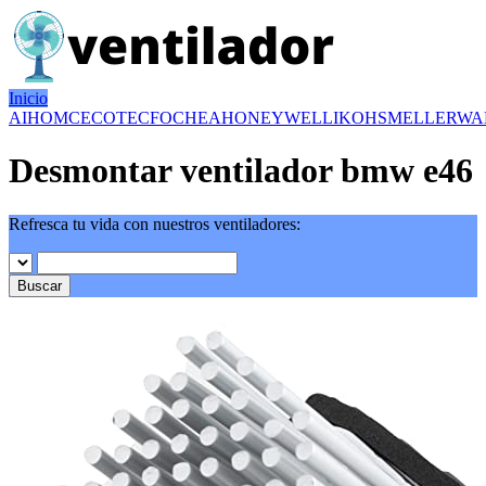
Inicio
AIHOM
CECOTEC
FOCHEA
HONEYWELL
IKOHS
MELLERWA
Desmontar ventilador bmw e46
Refresca tu vida con nuestros ventiladores:
Buscar