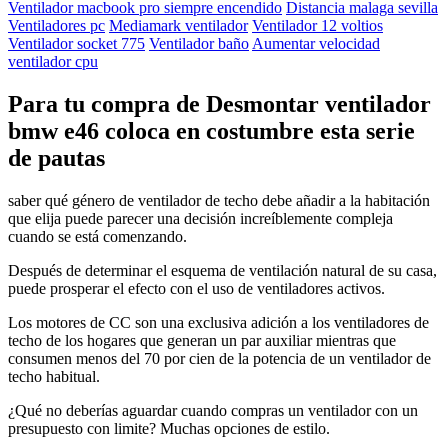
Ventilador macbook pro siempre encendido
Distancia malaga sevilla
Ventiladores pc
Mediamark ventilador
Ventilador 12 voltios
Ventilador socket 775
Ventilador baño
Aumentar velocidad
ventilador cpu
Para tu compra de Desmontar ventilador
bmw e46 coloca en costumbre esta serie
de pautas
saber qué género de ventilador de techo debe añadir a la habitación
que elija puede parecer una decisión increíblemente compleja
cuando se está comenzando.
Después de determinar el esquema de ventilación natural de su casa,
puede prosperar el efecto con el uso de ventiladores activos.
Los motores de CC son una exclusiva adición a los ventiladores de
techo de los hogares que generan un par auxiliar mientras que
consumen menos del 70 por cien de la potencia de un ventilador de
techo habitual.
¿Qué no deberías aguardar cuando compras un ventilador con un
presupuesto con limite? Muchas opciones de estilo.