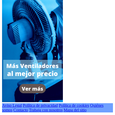
Aviso Legal
Política de privacidad
Política de cookies
Quiénes
somos
Contacto
Trabaja con nosotros
Mapa del sitio