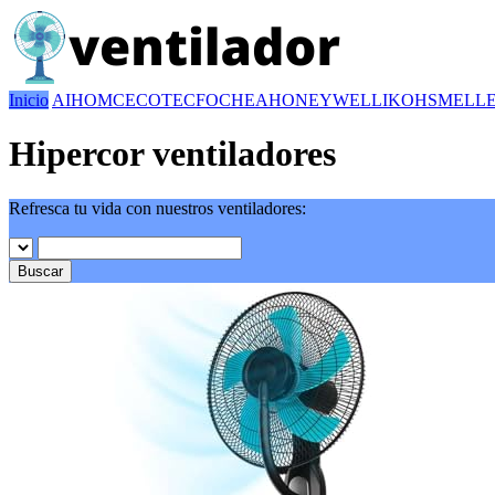
Inicio
AIHOM
CECOTEC
FOCHEA
HONEYWELL
IKOHS
MELL
Hipercor ventiladores
Refresca tu vida con nuestros ventiladores:
Buscar