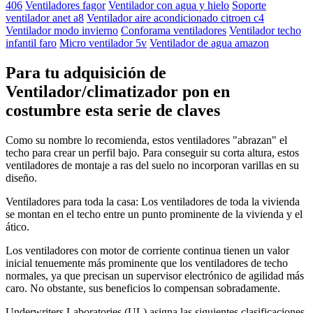
406
Ventiladores fagor
Ventilador con agua y hielo
Soporte
ventilador anet a8
Ventilador aire acondicionado citroen c4
Ventilador modo invierno
Conforama ventiladores
Ventilador techo
infantil faro
Micro ventilador 5v
Ventilador de agua amazon
Para tu adquisición de
Ventilador/climatizador pon en
costumbre esta serie de claves
Como su nombre lo recomienda, estos ventiladores "abrazan" el
techo para crear un perfil bajo. Para conseguir su corta altura, estos
ventiladores de montaje a ras del suelo no incorporan varillas en su
diseño.
Ventiladores para toda la casa: Los ventiladores de toda la vivienda
se montan en el techo entre un punto prominente de la vivienda y el
ático.
Los ventiladores con motor de corriente continua tienen un valor
inicial tenuemente más prominente que los ventiladores de techo
normales, ya que precisan un supervisor electrónico de agilidad más
caro. No obstante, sus beneficios lo compensan sobradamente.
Underwriters Laboratories (UL) asigna las siguientes clasificaciones