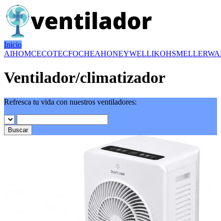
Inicio
AIHOM
CECOTEC
FOCHEA
HONEYWELL
IKOHS
MELLERWA
Ventilador/climatizador
Refresca tu vida con nuestros ventiladores:
Buscar