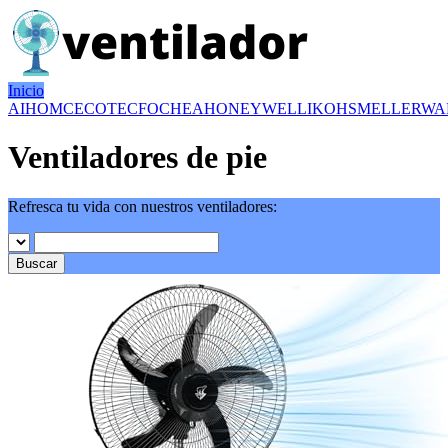
Inicio
AIHOM
CECOTEC
FOCHEA
HONEYWELL
IKOHS
MELLERWA
Ventiladores de pie
Refresca tu vida con nuestros ventiladores:
Buscar