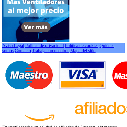
Aviso Legal
Política de privacidad
Política de cookies
Quiénes
somos
Contacto
Trabaja con nosotros
Mapa del sitio