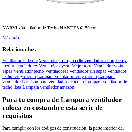
NARVI - Ventilador de Techo NANTES Ø 50 cm |...
Más info
Relacionados:
Ventiladores de pie
Ventilador
Leroy merlin ventilador techo
Leroy
merlin ventiladores
Ventilador dyson
Mejor torre
Ventiladores sin
aspas
Ventilador techo
Ventiladores
Ventilador sin aspas
Ventilador
techo leroy merlin
Lampara ventilador leroy merlin
Lampara
ventilador ikea
Lampara ventilador de techo
Lampara ventilador de
techo ikea
Lampara ventilador amazon
Para tu compra de Lampara ventilador
coloca en costumbre esta serie de
requisitos
Para cumplir con los códigos de construcción, la parte inferior del