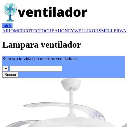
Inicio
AIHOM
CECOTEC
FOCHEA
HONEYWELL
IKOHS
MELLERWA
Lampara ventilador
Refresca tu vida con nuestros ventiladores:
Buscar