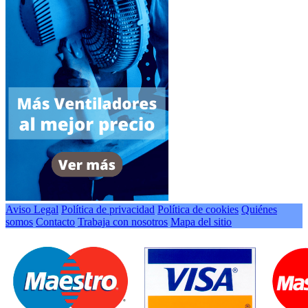
Aviso Legal
Política de privacidad
Política de cookies
Quiénes
somos
Contacto
Trabaja con nosotros
Mapa del sitio